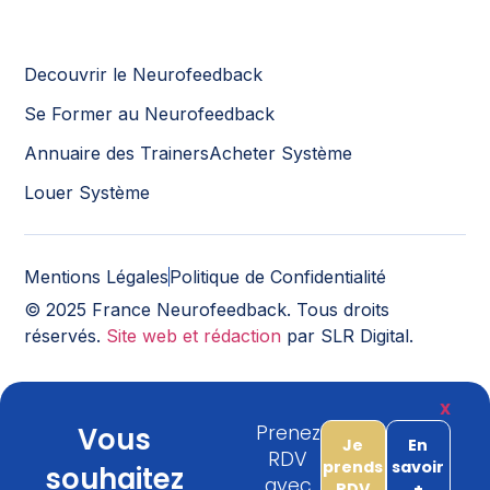
Decouvrir le Neurofeedback
Se Former au Neurofeedback
Annuaire des Trainers
Acheter Système
Louer Système
Mentions Légales
Politique de Confidentialité
© 2025 France Neurofeedback. Tous droits
réservés.
Site web et rédaction
par SLR Digital.
X
Vous
Prenez
Je
En
RDV
prends
savoir
souhaitez
avec
RDV
+