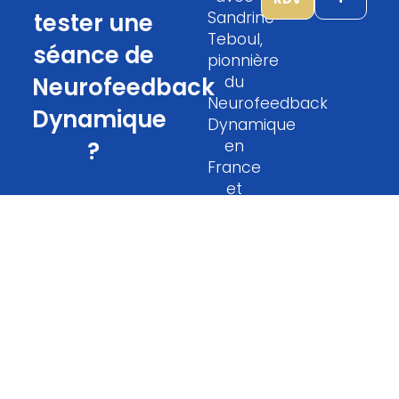
tester une
Sandrine
Teboul,
séance de
pionnière
Neurofeedback
du
Neurofeedback
Dynamique
Dynamique
?
en
France
et
Représentante
Officielle
NeurOptimal®,
au
sein
de son
cabinet
d’Antibes.