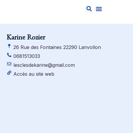
Se Former
Annuaire Des Trainers
Karine Rozier
26 Rue des Fontaines 22290 Lanvollon
0681513033
lesclesdekarine@gmail.com
Accès au site web