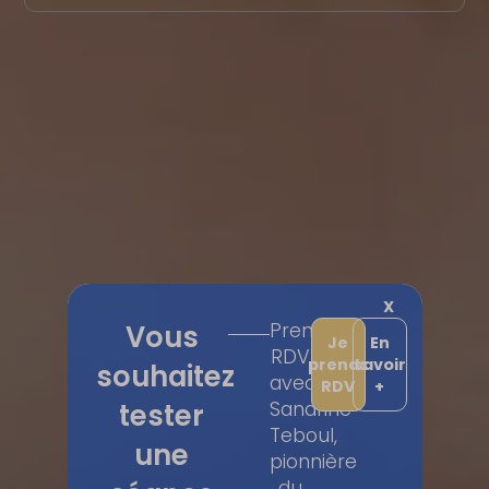
X
Vous
Prenez
Je
En
RDV
prends
savoir
souhaitez
avec
RDV
+
tester
Sandrine
Teboul,
une
pionnière
du