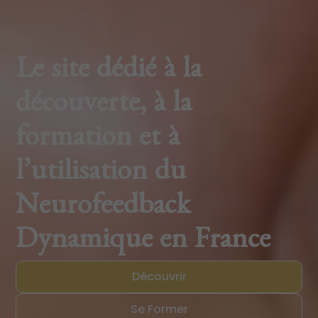
Le site dédié à la
découverte, à la
formation et à
l’utilisation du
Neurofeedback
Dynamique en France
Découvrir
Se Former