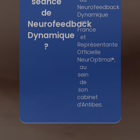
séance
Neurofeedback
de
Dynamique
Neurofeedback
en
France
Dynamique
et
?
Représentante
Officielle
NeurOptimal®,
au
sein
de
son
cabinet
d’Antibes.