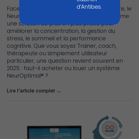
d’Antibes.
Face à l’essor des technologies de bien être, le
Neurofeedback Dynamique s’impose comme
une solution de plus en plus prisée pour
améliorer la concentration, la gestion du
stress, le sommeil et la performance
cognitive. Que vous soyez Trainer, coach,
thérapeute ou simplement utilisateur
particulier, une question revient souvent en
2025 : faut-il acheter ou louer un système
NeurOptimal® ?
Lire l'article complet →