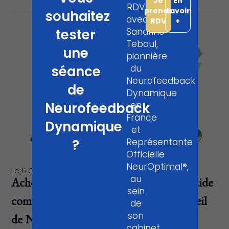
Je
En
RDV
prends
savoir
souhaitez
avec
RDV
+
tester
Sandrine
Teboul,
une
pionnière
séance
du
Neurofeedback
de
Dynamique
Neurofeedback
en
France
Dynamique
et
?
Représentante
Officielle
NeurOptimal®,
Le
6 Oct 2025
Catégorie :
Actualité
,
Analyse
au
Acheter ou louer NeurOptimal® : le guide
sein
de
complet 2026 pour s’équiper en appareil
son
de Neurofeedback Dynamique
cabinet